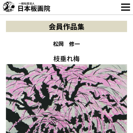
会員作品集
松岡 修一
枝垂れ梅