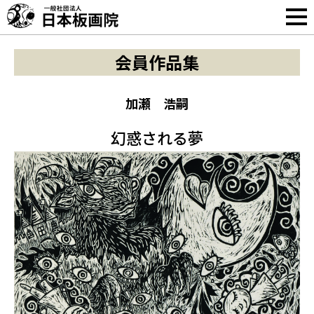
会員作品集
加瀬 浩嗣
幻惑される夢