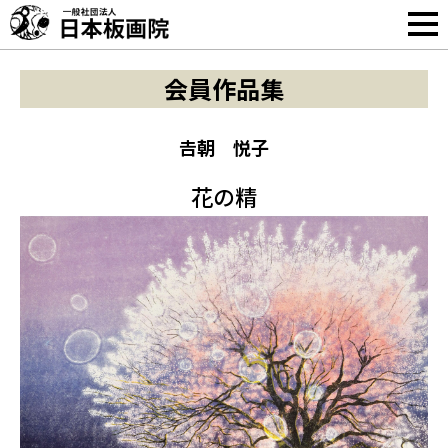
会員作品集
𠮷朝 悦子
花の精